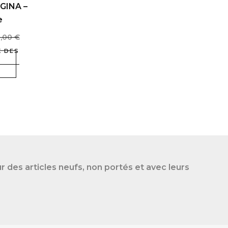
 GINA –
être
e
choisies
sur
0,00
€
la
X DES
page
du
produit
des articles neufs, non portés et avec leurs