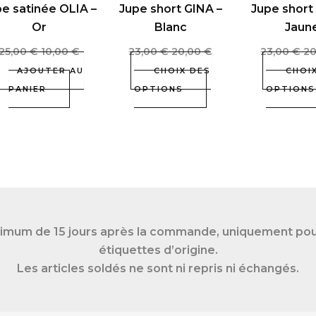
e satinée OLIA –
Jupe short GINA –
Jupe short
être
Or
Blanc
Jaun
choisies
sur
25,00
€
10,00
€
23,00
€
20,00
€
23,00
€
2
la
AJOUTER AU
CHOIX DES
CHOI
page
PANIER
OPTIONS
OPTIONS
du
produit
imum de 15 jours après la commande, uniquement pour 
étiquettes d’origine.
Les articles soldés ne sont ni repris ni échangés.