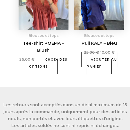
25,00 €.
10,00 €.
plusieurs
variations.
Les
options
peuvent
Blouses et tops
Blouses et tops
être
Tee-shirt POEMA –
Pull KALY – Bleu
choisies
Blush
25,00
€
10,00
€
sur
36,00
€
la
CHOIX DES
AJOUTER AU
page
OPTIONS
PANIER
du
produit
Les retours sont acceptés dans un délai maximum de 15
jours après la commande, uniquement pour des articles
neufs, non portés et avec leurs étiquettes d’origine.
Les articles soldés ne sont ni repris ni échangés.