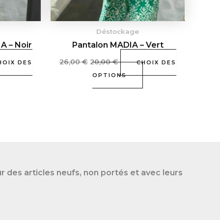
choisies
choisies
sur
sur
Déstockage
la
la
A – Noir
Pantalon MADIA – Vert
page
page
du
du
26,00
€
20,00
€
HOIX DES
CHOIX DES
produit
produit
OPTIONS
des articles neufs, non portés et avec leurs