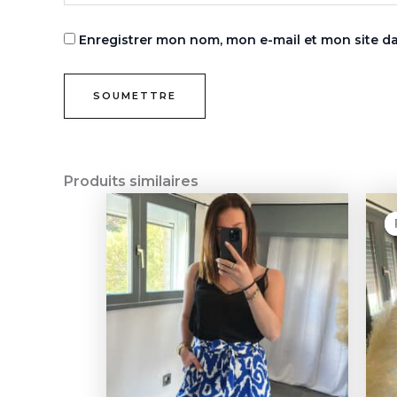
Enregistrer mon nom, mon e-mail et mon site d
Produits similaires
Ce
produit
a
plusieurs
variations.
Les
options
peuvent
être