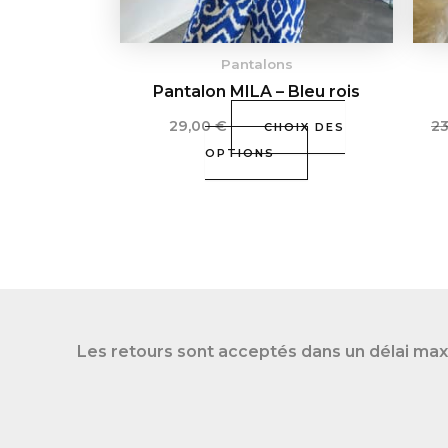
choisies
sur
Pantalons
la
Pantalon MILA – Bleu rois
page
du
29,00
€
2
CHOIX DES
produit
OPTIONS
Les retours sont acceptés dans un délai max