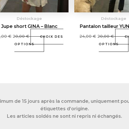
choisies
sur
Déstockage
Déstockage
la
Jupe short GINA – Blanc
Pantalon tailleur YUN
page
du
3,00
€
20,00
€
24,00
€
20,00
€
CHOIX DES
C
produit
OPTIONS
OPTIONS
imum de 15 jours après la commande, uniquement pour 
étiquettes d’origine.
Les articles soldés ne sont ni repris ni échangés.