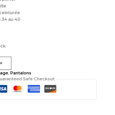
ille
 ceinturée
u 34 au 40
ock
ER
kage
,
Pantalons
uaranteed Safe Checkout