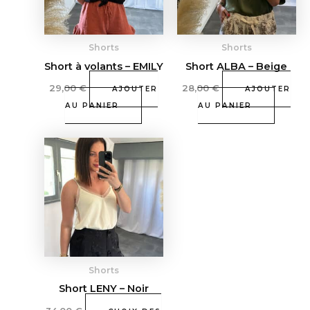
Shorts
Shorts
Short à volants – EMILY
Short ALBA – Beige
29,00
€
28,00
€
AJOUTER
AJOUTER
AU PANIER
AU PANIER
Ce
produit
a
plusieurs
variations.
Les
options
peuvent
Shorts
être
Short LENY – Noir
choisies