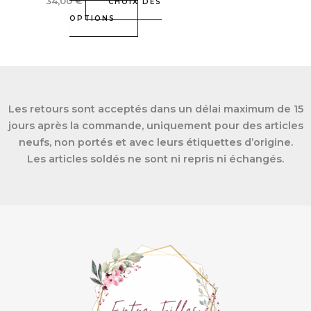
34,00
€
sur
CHOIX DES
la
OPTIONS
page
du
produit
Les retours sont acceptés dans un délai maximum de 15
jours après la commande, uniquement pour des articles
neufs, non portés et avec leurs étiquettes d’origine.
Les articles soldés ne sont ni repris ni échangés.