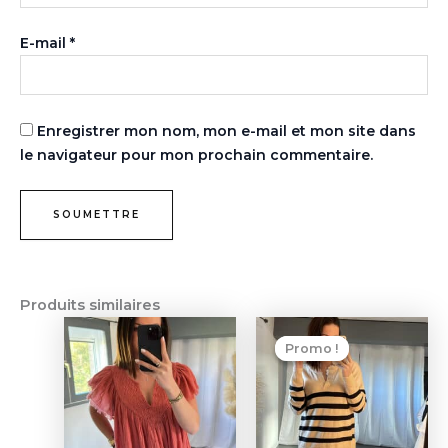
E-mail
*
Enregistrer mon nom, mon e-mail et mon site dans
le navigateur pour mon prochain commentaire.
Produits similaires
Le
Le
Ce
prix
prix
Promo !
Promo !
produit
initial
actuel
a
était :
est :
28,00 €.
20,00 €
plusieurs
variations.
Les