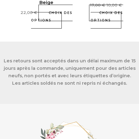
Beige
17,00
€
10,00
€
sur
sur
22,00
€
la
la
CHOIX DES
CHOIX DES
page
page
OPTIONS
OPTIONS
du
du
produit
produit
Les retours sont acceptés dans un délai maximum de 15
jours après la commande, uniquement pour des articles
neufs, non portés et avec leurs étiquettes d’origine.
Les articles soldés ne sont ni repris ni échangés.